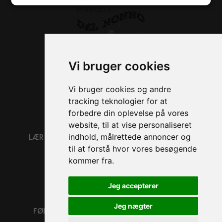
Ålekistevej 61, 2720 Vanløse
Vi bruger cookies
+45 38 79 34 34
CVR nr: 45878694
Vi bruger cookies og andre
tracking teknologier for at
forbedre din oplevelse på vores
website, til at vise personaliseret
LÆR OS AT KENDE
KUNDE SERVICE
indhold, målrettede annoncer og
til at forstå hvor vores besøgende
Menu
Cookies
kommer fra.
Om Os
Handelsbetingelser
Kontakt
Persondatapolitik
Jeg accepterer
Jeg nægter
FØLG OS.
Facebook
Instagram