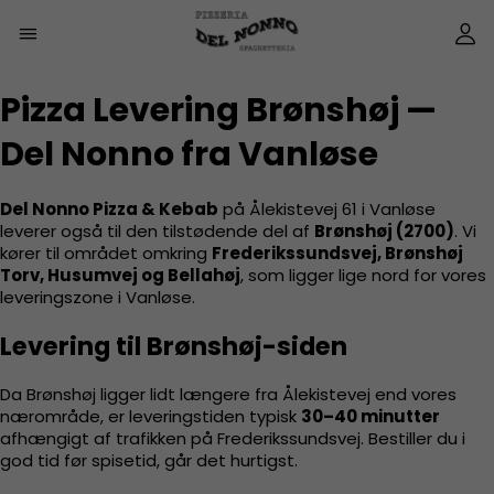
Pizza Levering Brønshøj —
Del Nonno fra Vanløse
Del Nonno Pizza & Kebab
på Ålekistevej 61 i Vanløse
leverer også til den tilstødende del af
Brønshøj (2700)
. Vi
kører til området omkring
Frederikssundsvej, Brønshøj
Torv, Husumvej og Bellahøj
, som ligger lige nord for vores
leveringszone i Vanløse.
Levering til Brønshøj-siden
Da Brønshøj ligger lidt længere fra Ålekistevej end vores
nærområde, er leveringstiden typisk
30–40 minutter
afhængigt af trafikken på Frederikssundsvej. Bestiller du i
god tid før spisetid, går det hurtigst.