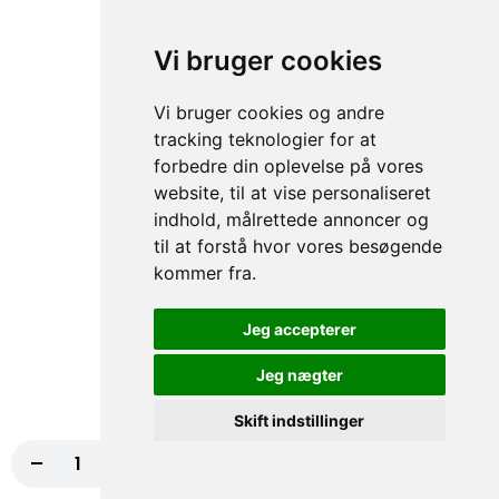
klassiker,...
83,20 kr.
104,00 kr.
Vi bruger cookies
Pasta con Carne
Vi bruger cookies og andre
tracking teknologier for at
Forkæl dine smagsløg med saftigt kalvekød, grillede
grøntsager og parmigiano. En lækker pastaoplevelse, der...
forbedre din oplevelse på vores
83,20 kr.
104,00 kr.
website, til at vise personaliseret
indhold, målrettede annoncer og
til at forstå hvor vores besøgende
Pasta Alla Puttanesca
kommer fra.
Nyd en smagfuld kombination af oliven, kapers, ansjoser,
basilikum, cherrytomater og parmigiano. En uforglemmelig...
Jeg accepterer
83,20 kr.
104,00 kr.
Jeg nægter
Pasta All'A Arrabiata
Skift indstillinger
75,20 kr.
94,00 kr.
-
+
Nu Lukket
Pasta all'Arrabiata