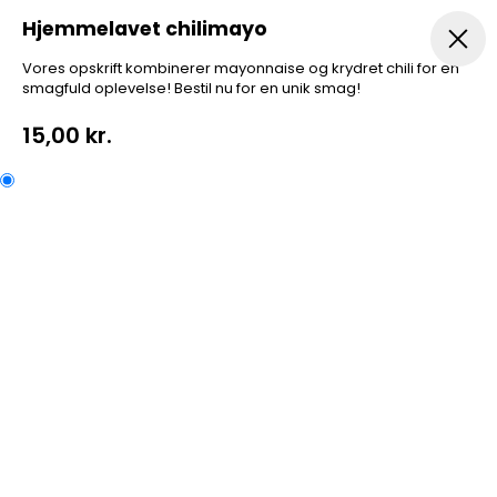
Hjemmelavet chilimayo
Vores opskrift kombinerer mayonnaise og krydret chili for en
smagfuld oplevelse! Bestil nu for en unik smag!
Forretter
Menuer
Pizza
Pizza Speciale
A la Car
15,00 kr.
Hjemmelavet chilimayo
Vores opskrift kombinerer mayonnaise og krydret chili
for en smagfuld oplevelse! Bestil nu for en unik smag!
Kategorier:
Dyppelse