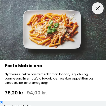
Forretter
Menuer
Pizza
Pizza Speciale
A la Car
Pasta Matriciana
Nyd vores lækre pasta med tomat, bacon, løg, chili og
parmesan. En smagfuld favorit, der vækker appetitten og
tilfredsstiller dine smagsløg!
75,20 kr.
94,00 kr.