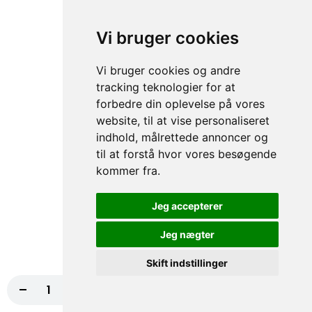
Nyd en smagfuld pastaoplevelse med aubergine, tomat,
basilikum, mozzarella og parmigiano. En ægte italiensk
Vi bruger cookies
klassiker,...
83,20 kr.
104,00 kr.
Vi bruger cookies og andre
tracking teknologier for at
Pasta con Carne
forbedre din oplevelse på vores
website, til at vise personaliseret
Forkæl dine smagsløg med saftigt kalvekød, grillede
grøntsager og parmigiano. En lækker pastaoplevelse, der...
indhold, målrettede annoncer og
til at forstå hvor vores besøgende
83,20 kr.
104,00 kr.
kommer fra.
Pasta Alla Puttanesca
Jeg accepterer
Nyd en smagfuld kombination af oliven, kapers, ansjoser,
basilikum, cherrytomater og parmigiano. En uforglemmelig...
Jeg nægter
83,20 kr.
104,00 kr.
Skift indstillinger
Pasta All'A Arrabiata
-
+
Nu Lukket
75,20 kr.
94,00 kr.