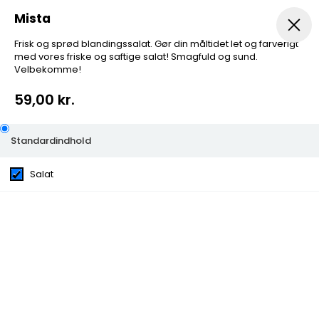
Mista
Frisk og sprød blandingssalat. Gør din måltidet let og farverigt
med vores friske og saftige salat! Smagfuld og sund.
Forretter
Menuer
Pizza
Pizza Speciale
A la Car
Velbekomme!
59,00 kr.
Standardindhold
Mista
Salat
Frisk og sprød blandingssalat. Gør din måltidet let og
farverigt med vores friske og saftige salat! Smagfuld
og sund. Velbekomme!
Kategorier:
Salat
Ingredienser:
Salat