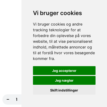
Cannelloni
Vi bruger cookies
Fyldt pasta med ricottaost, spinat og parmesan.
Vi bruger cookies og andre
79,20 kr.
99,00 kr.
tracking teknologier for at
forbedre din oplevelse på vores
Pasta Ragu
website, til at vise personaliseret
Nyd en lækker pasta med kødsauce og parmesan. Den
indhold, målrettede annoncer og
perfekte kombination af smag og saftighed, der vil tilfredsstille...
til at forstå hvor vores besøgende
75,20 kr.
94,00 kr.
kommer fra.
Pasta Alla Norma
Jeg accepterer
Nyd en smagfuld pastaoplevelse med aubergine, tomat,
basilikum, mozzarella og parmigiano. En ægte italiensk
Jeg nægter
klassiker,...
Skift indstillinger
83,20 kr.
104,00 kr.
-
+
Læg i kurv
55,20 kr.
Pasta con Carne