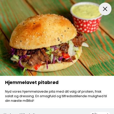
Forretter
Menuer
Pizza
Pizza Speciale
A la Car
Hjemmelavet pitabrød
Nyd vores hjemmelavede pita med dit valg af protein, frisk
salat og dressing. En smagfuld og tilfredsstillende mulighed til
din næste måltid!